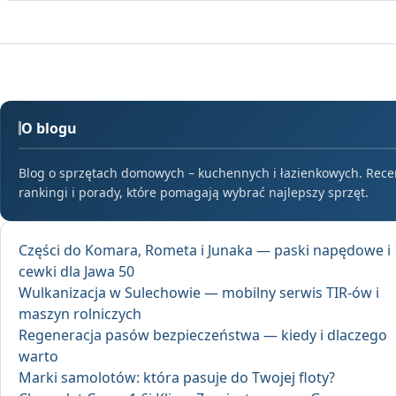
O blogu
Blog o sprzętach domowych – kuchennych i łazienkowych. Rece
rankingi i porady, które pomagają wybrać najlepszy sprzęt.
Części do Komara, Rometa i Junaka — paski napędowe i
cewki dla Jawa 50
Wulkanizacja w Sulechowie — mobilny serwis TIR-ów i
maszyn rolniczych
Regeneracja pasów bezpieczeństwa — kiedy i dlaczego
warto
Marki samolotów: która pasuje do Twojej floty?