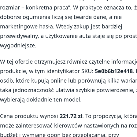
rozmiar – konkretna praca”. W praktyce oznacza to, ż
doborze ogumienia liczą się twarde dane, a nie
marketingowe hasła. Wtedy zakup jest bardziej
przewidywalny, a użytkowanie auta staje się po pros
wygodniejsze.
W tej ofercie otrzymujesz również czytelne informacj
produkcie, w tym identyfikator SKU:
5e0b6b12e418
.
osób, które kupują online lub porównują kilka waria
taka jednoznaczność ułatwia szybkie potwierdzenie, 
wybierają dokładnie ten model.
Cena produktu wynosi
221.72 zł
. To propozycja, któr
może zainteresować kierowców nastawionych na ro
budżet i wymianę opon bez przepłacania, przy