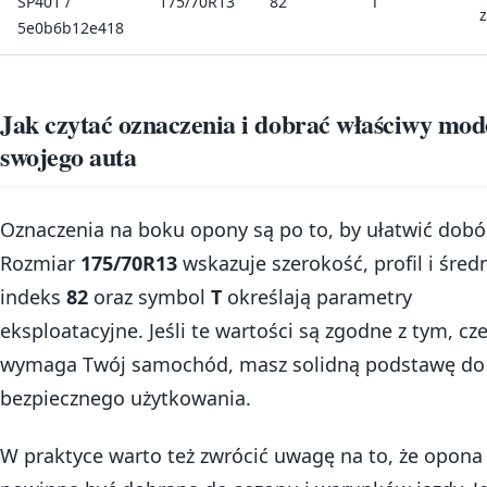
SP401 /
175/70R13
82
T
z
5e0b6b12e418
Jak czytać oznaczenia i dobrać właściwy mod
swojego auta
Oznaczenia na boku opony są po to, by ułatwić dobór
Rozmiar
175/70R13
wskazuje szerokość, profil i średn
indeks
82
oraz symbol
T
określają parametry
eksploatacyjne. Jeśli te wartości są zgodne z tym, cz
wymaga Twój samochód, masz solidną podstawę do
bezpiecznego użytkowania.
W praktyce warto też zwrócić uwagę na to, że opona