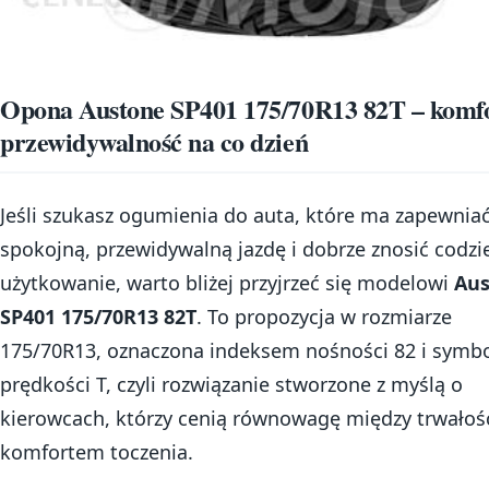
Opona Austone SP401 175/70R13 82T – komfo
przewidywalność na co dzień
Jeśli szukasz ogumienia do auta, które ma zapewnia
spokojną, przewidywalną jazdę i dobrze znosić codz
użytkowanie, warto bliżej przyjrzeć się modelowi
Au
SP401 175/70R13 82T
. To propozycja w rozmiarze
175/70R13, oznaczona indeksem nośności 82 i symb
prędkości T, czyli rozwiązanie stworzone z myślą o
kierowcach, którzy cenią równowagę między trwałoś
komfortem toczenia.