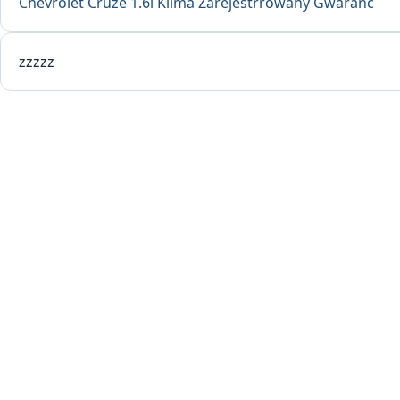
Chevrolet Cruze 1.6i Klima Zarejestrrowany Gwaranc
zzzzz