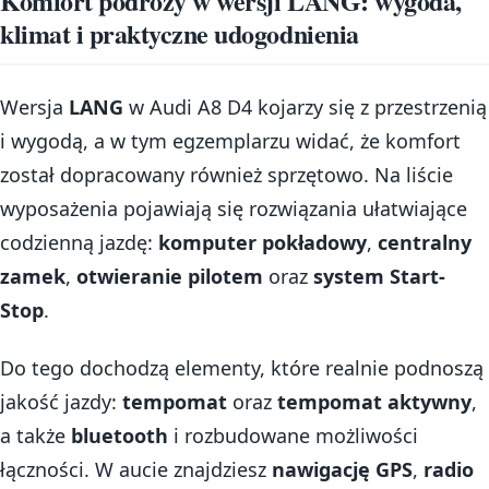
Komfort podróży w wersji LANG: wygoda,
klimat i praktyczne udogodnienia
Wersja
LANG
w Audi A8 D4 kojarzy się z przestrzenią
i wygodą, a w tym egzemplarzu widać, że komfort
został dopracowany również sprzętowo. Na liście
wyposażenia pojawiają się rozwiązania ułatwiające
codzienną jazdę:
komputer pokładowy
,
centralny
zamek
,
otwieranie pilotem
oraz
system Start-
Stop
.
Do tego dochodzą elementy, które realnie podnoszą
jakość jazdy:
tempomat
oraz
tempomat aktywny
,
a także
bluetooth
i rozbudowane możliwości
łączności. W aucie znajdziesz
nawigację GPS
,
radio