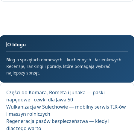
O blogu
Blog o sprzętach domowych – kuchennych i łazienkowych.
Recenzje, rankingi i porady, które pomagają wybrać
najlepszy sprzęt.
Części do Komara, Rometa i Junaka — paski
napędowe i cewki dla Jawa 50
Wulkanizacja w Sulechowie — mobilny serwis TIR-ów
i maszyn rolniczych
Regeneracja pasów bezpieczeństwa — kiedy i
dlaczego warto