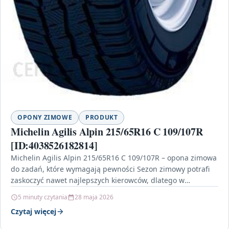
OPONY ZIMOWE
PRODUKT
Michelin Agilis Alpin 215/65R16 C 109/107R
[ID:4038526182814]
Michelin Agilis Alpin 215/65R16 C 109/107R – opona zimowa
do zadań, które wymagają pewności Sezon zimowy potrafi
zaskoczyć nawet najlepszych kierowców, dlatego w
doborze…
5 minuty czytania
28 maja 2026
Czytaj więcej