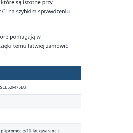
które są istotne przy
y Ci na szybkim sprawdzeniu
tóre pomagają w
zięki temu łatwiej zamówić
a SCE52M75EU
pl/promocje/10-lat-gwarancji-