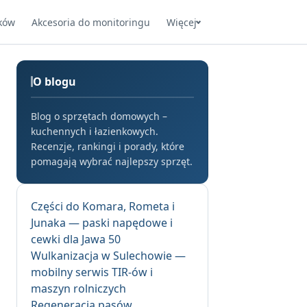
ków
Akcesoria do monitoringu
Więcej
O blogu
Blog o sprzętach domowych –
kuchennych i łazienkowych.
Recenzje, rankingi i porady, które
pomagają wybrać najlepszy sprzęt.
Części do Komara, Rometa i
Junaka — paski napędowe i
cewki dla Jawa 50
Wulkanizacja w Sulechowie —
mobilny serwis TIR-ów i
maszyn rolniczych
Regeneracja pasów