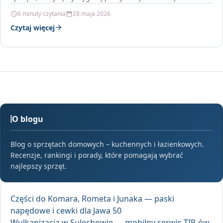
konstrukcją,…
6 minuty czytania
28 maja 2026
Czytaj więcej
O blogu
Blog o sprzętach domowych – kuchennych i łazienkowych.
Recenzje, rankingi i porady, które pomagają wybrać
najlepszy sprzęt.
Części do Komara, Rometa i Junaka — paski
napędowe i cewki dla Jawa 50
Wulkanizacja w Sulechowie — mobilny serwis TIR-ów