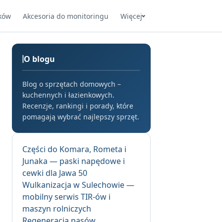
ków
Akcesoria do monitoringu
Więcej
O blogu
Blog o sprzętach domowych –
kuchennych i łazienkowych.
Recenzje, rankingi i porady, które
pomagają wybrać najlepszy sprzęt.
Części do Komara, Rometa i
Junaka — paski napędowe i
cewki dla Jawa 50
Wulkanizacja w Sulechowie —
mobilny serwis TIR-ów i
maszyn rolniczych
Regeneracja pasów