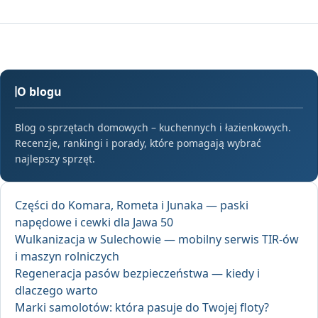
O blogu
Blog o sprzętach domowych – kuchennych i łazienkowych.
Recenzje, rankingi i porady, które pomagają wybrać
najlepszy sprzęt.
Części do Komara, Rometa i Junaka — paski
napędowe i cewki dla Jawa 50
Wulkanizacja w Sulechowie — mobilny serwis TIR-ów
i maszyn rolniczych
Regeneracja pasów bezpieczeństwa — kiedy i
dlaczego warto
Marki samolotów: która pasuje do Twojej floty?