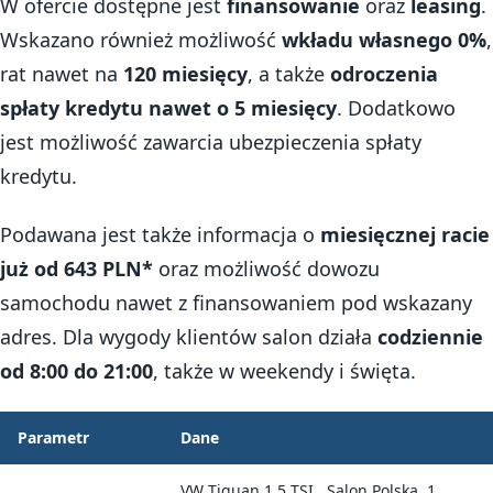
W ofercie dostępne jest
finansowanie
oraz
leasing
.
Wskazano również możliwość
wkładu własnego 0%
,
rat nawet na
120 miesięcy
, a także
odroczenia
spłaty kredytu nawet o 5 miesięcy
. Dodatkowo
jest możliwość zawarcia ubezpieczenia spłaty
kredytu.
Podawana jest także informacja o
miesięcznej racie
już od 643 PLN*
oraz możliwość dowozu
samochodu nawet z finansowaniem pod wskazany
adres. Dla wygody klientów salon działa
codziennie
od 8:00 do 21:00
, także w weekendy i święta.
Parametr
Dane
VW Tiguan 1.5 TSI , Salon Polska, 1.