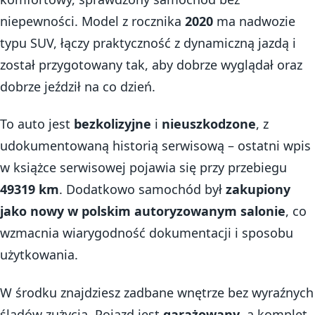
niepewności. Model z rocznika
2020
ma nadwozie
typu SUV, łączy praktyczność z dynamiczną jazdą i
został przygotowany tak, aby dobrze wyglądał oraz
dobrze jeździł na co dzień.
To auto jest
bezkolizyjne
i
nieuszkodzone
, z
udokumentowaną historią serwisową – ostatni wpis
w książce serwisowej pojawia się przy przebiegu
49319 km
. Dodatkowo samochód był
zakupiony
jako nowy w polskim autoryzowanym salonie
, co
wzmacnia wiarygodność dokumentacji i sposobu
użytkowania.
W środku znajdziesz zadbane wnętrze bez wyraźnych
śladów zużycia. Pojazd jest
garażowany
, a komplet