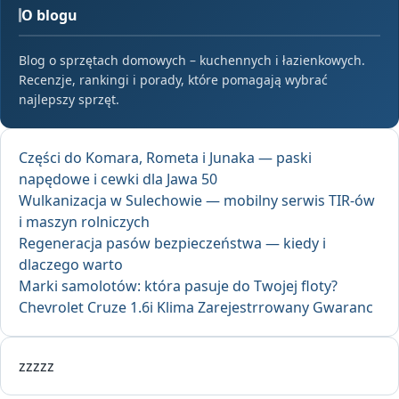
O blogu
Blog o sprzętach domowych – kuchennych i łazienkowych.
Recenzje, rankingi i porady, które pomagają wybrać
najlepszy sprzęt.
Części do Komara, Rometa i Junaka — paski
napędowe i cewki dla Jawa 50
Wulkanizacja w Sulechowie — mobilny serwis TIR-ów
i maszyn rolniczych
Regeneracja pasów bezpieczeństwa — kiedy i
dlaczego warto
Marki samolotów: która pasuje do Twojej floty?
Chevrolet Cruze 1.6i Klima Zarejestrrowany Gwaranc
zzzzz