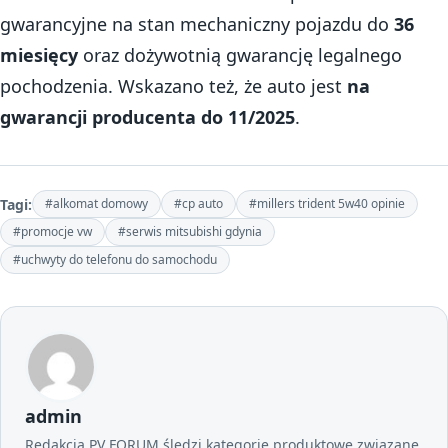
gwarancyjne na stan mechaniczny pojazdu do
36
miesięcy
oraz dożywotnią gwarancję legalnego
pochodzenia. Wskazano też, że auto jest
na
gwarancji producenta do 11/2025
.
Tagi:
#alkomat domowy
#cp auto
#millers trident 5w40 opinie
#promocje vw
#serwis mitsubishi gdynia
#uchwyty do telefonu do samochodu
admin
Redakcja PV FORUM śledzi kategorie produktowe związane