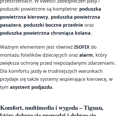
przestrzeniach. W kwestii zabezpieczeń pasy i
poduszki powietrzne są kompletne:
poduszka
powietrzna kierowcy
,
poduszka powietrzna
pasażera
,
poduszki boczne przednie
oraz
poduszka powietrzna chroniąca kolana
.
Ważnym elementem jest również
ISOFIX
do
montażu fotelików dziecięcych oraz
alarm
, który
zwiększa ochronę przed niepożądanymi zdarzeniami.
Dla komfortu jazdy w trudniejszych warunkach
przydaje się także systemy wspierające kierowcę, w
tym
asystent podjazdu
.
Komfort, multimedia i wygoda – Tiguan,
który dobrze się prowadzi i dobrze się