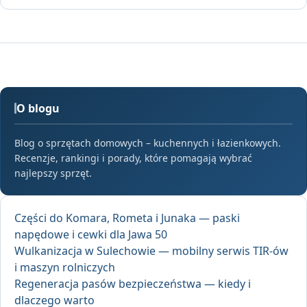
O blogu
Blog o sprzętach domowych – kuchennych i łazienkowych.
Recenzje, rankingi i porady, które pomagają wybrać
najlepszy sprzęt.
Części do Komara, Rometa i Junaka — paski
napędowe i cewki dla Jawa 50
Wulkanizacja w Sulechowie — mobilny serwis TIR-ów
i maszyn rolniczych
Regeneracja pasów bezpieczeństwa — kiedy i
dlaczego warto