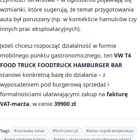
wzmianki, które sugerują, że temat przygotowania
auta był poruszany (np. w kontekście hamulców czy
innych prac eksploatacyjnych).
Jeżeli chcesz rozpocząć działalność w formie
mobilnego punktu gastronomicznego, ten
VW T4
FOOD TRUCK FOODTRUCK HAMBURGER BAR
stanowi konkretną bazę do działania – z
wyposażeniem pod burgerową sprzedaż i
formalnościami ułatwiającymi zakup na
fakturę
VAT-marża
, w cenie
39900 zł
.
Tagi:
#carnauba sonax
#ford czesci pl
#lanos czujnik temperatury
#oleje silnikowe kraków
#sklep z akcesoriami motocyklowymi gdańsk