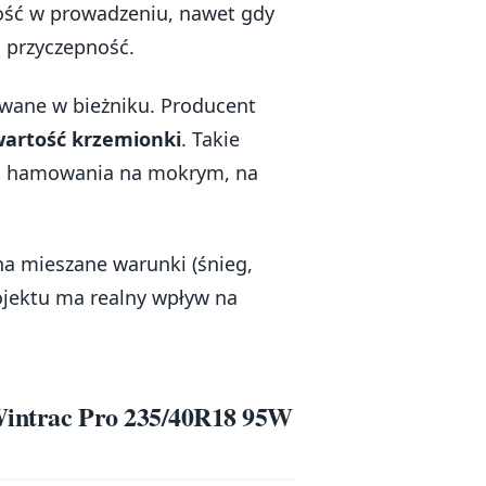
ość w prowadzeniu, nawet gdy
ą przyczepność.
owane w bieżniku. Producent
artość krzemionki
. Takie
i hamowania na mokrym, na
 na mieszane warunki (śnieg,
ojektu ma realny wpływ na
 Wintrac Pro 235/40R18 95W