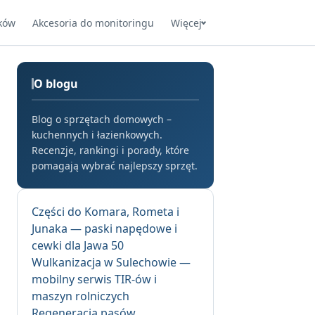
ków
Akcesoria do monitoringu
Więcej
O blogu
Blog o sprzętach domowych –
kuchennych i łazienkowych.
Recenzje, rankingi i porady, które
pomagają wybrać najlepszy sprzęt.
Części do Komara, Rometa i
Junaka — paski napędowe i
cewki dla Jawa 50
Wulkanizacja w Sulechowie —
mobilny serwis TIR-ów i
maszyn rolniczych
Regeneracja pasów