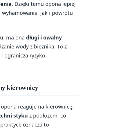
zenia
. Dzięki temu opona lepiej
 wyhamowania, jak i powrotu
yku: ma ona
długi i owalny
zanie wody z bieżnika. To z
i ogranicza ryzyko
hy kierownicy
 opona reaguje na kierownicę.
zchni styku
z podłożem, co
 praktyce oznacza to