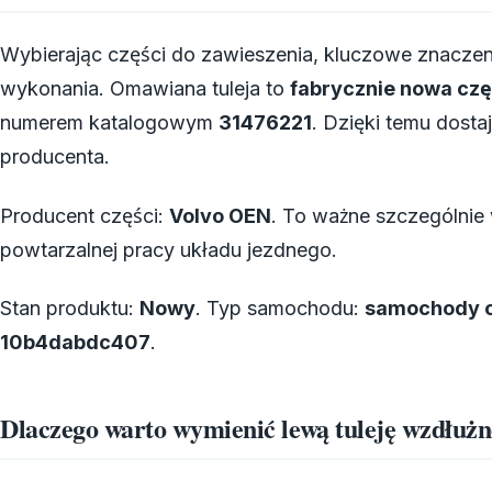
Wybierając części do zawieszenia, kluczowe znacze
wykonania. Omawiana tuleja to
fabrycznie nowa czę
numerem katalogowym
31476221
. Dzięki temu dosta
producenta.
Producent części:
Volvo OEN
. To ważne szczególnie 
powtarzalnej pracy układu jezdnego.
Stan produktu:
Nowy
. Typ samochodu:
samochody 
10b4dabdc407
.
Dlaczego warto wymienić lewą tuleję wzdłuż