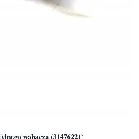
 tylnego wahacza (31476221)