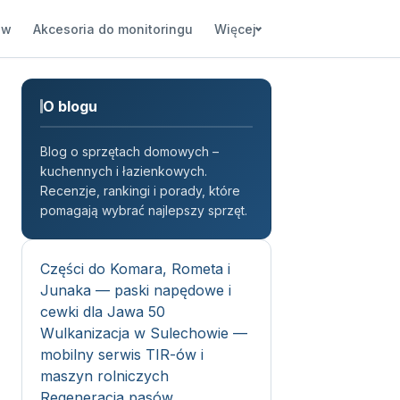
ów
Akcesoria do monitoringu
Więcej
O blogu
Blog o sprzętach domowych –
kuchennych i łazienkowych.
Recenzje, rankingi i porady, które
pomagają wybrać najlepszy sprzęt.
Części do Komara, Rometa i
Junaka — paski napędowe i
cewki dla Jawa 50
Wulkanizacja w Sulechowie —
mobilny serwis TIR-ów i
maszyn rolniczych
Regeneracja pasów