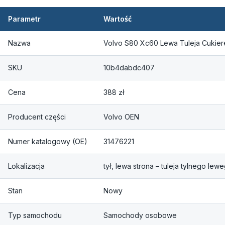
Parametr
Wartość
Nazwa
Volvo S80 Xc60 Lewa Tuleja Cukie
SKU
10b4dabdc407
Cena
388 zł
Producent części
Volvo OEN
Numer katalogowy (OE)
31476221
Lokalizacja
tył, lewa strona – tuleja tylnego l
Stan
Nowy
Typ samochodu
Samochody osobowe