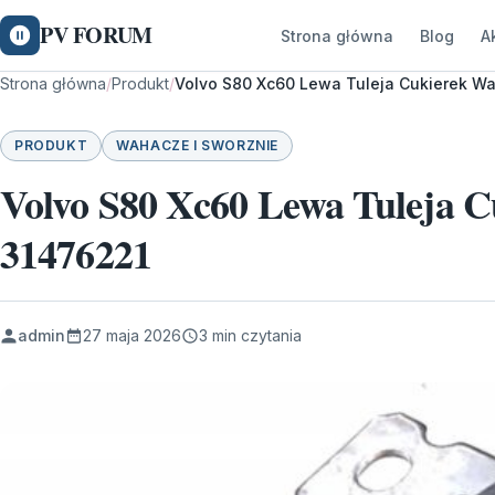
PV FORUM
Strona główna
Blog
A
Strona główna
/
Produkt
/
Volvo S80 Xc60 Lewa Tuleja Cukierek W
PRODUKT
WAHACZE I SWORZNIE
Volvo S80 Xc60 Lewa Tuleja 
31476221
admin
27 maja 2026
3 min czytania