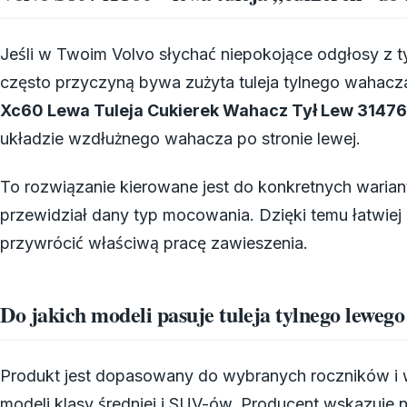
Jeśli w Twoim Volvo słychać niepokojące odgłosy z ty
często przyczyną bywa zużyta tuleja tylnego wahac
Xc60 Lewa Tuleja Cukierek Wahacz Tył Lew 3147
układzie wzdłużnego wahacza po stronie lewej.
To rozwiązanie kierowane jest do konkretnych warian
przewidział dany typ mocowania. Dzięki temu łatwiej
przywrócić właściwą pracę zawieszenia.
Do jakich modeli pasuje tuleja tylnego leweg
Produkt jest dopasowany do wybranych roczników i w
modeli klasy średniej i SUV-ów. Producent wskazuje 