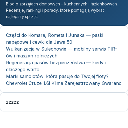
Blog o sprzętach domowych – kuchennych i łazienkowych.
Recenzje, rankingi i porady, które pomagają wybrać
najlepszy sprzęt.
Części do Komara, Rometa i Junaka — paski
napędowe i cewki dla Jawa 50
Wulkanizacja w Sulechowie — mobilny serwis TIR-
ów i maszyn rolniczych
Regeneracja pasów bezpieczeństwa — kiedy i
dlaczego warto
Marki samolotów: która pasuje do Twojej floty?
Chevrolet Cruze 1.6i Klima Zarejestrrowany Gwaranc
zzzzz