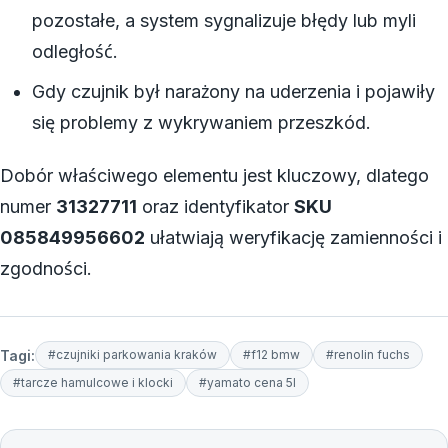
pozostałe, a system sygnalizuje błędy lub myli
odległość.
Gdy czujnik był narażony na uderzenia i pojawiły
się problemy z wykrywaniem przeszkód.
Dobór właściwego elementu jest kluczowy, dlatego
numer
31327711
oraz identyfikator
SKU
085849956602
ułatwiają weryfikację zamienności i
zgodności.
Tagi:
#czujniki parkowania kraków
#f12 bmw
#renolin fuchs
#tarcze hamulcowe i klocki
#yamato cena 5l