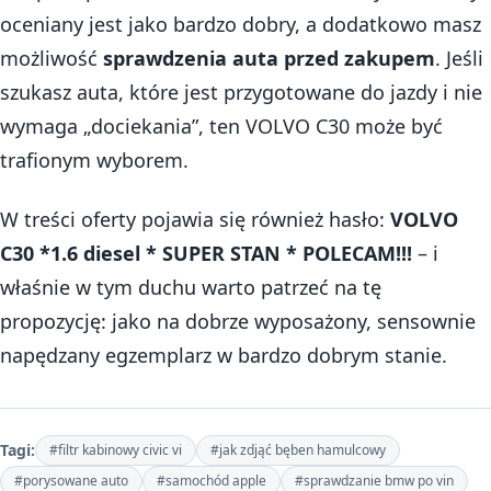
oceniany jest jako bardzo dobry, a dodatkowo masz
możliwość
sprawdzenia auta przed zakupem
. Jeśli
szukasz auta, które jest przygotowane do jazdy i nie
wymaga „dociekania”, ten VOLVO C30 może być
trafionym wyborem.
W treści oferty pojawia się również hasło:
VOLVO
C30 *1.6 diesel * SUPER STAN * POLECAM!!!
– i
właśnie w tym duchu warto patrzeć na tę
propozycję: jako na dobrze wyposażony, sensownie
napędzany egzemplarz w bardzo dobrym stanie.
Tagi:
#filtr kabinowy civic vi
#jak zdjąć bęben hamulcowy
#porysowane auto
#samochód apple
#sprawdzanie bmw po vin