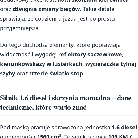
oraz
dźwignia zmiany biegów
. Takie detale
sprawiają, że codzienna jazda jest po prostu
przyjemniejsza.
Do tego dochodzą elementy, które poprawiają
widoczność i wygodę:
reflektory soczewkowe
,
kierunkowskazy w lusterkach
,
wycieraczka tylnej
szyby
oraz
trzecie światło stop
.
Silnik 1.6 diesel i skrzynia manualna – dane
techniczne, które warto znać
Pod maską pracuje sprawdzona jednostka
1.6 diesel
o pojemności
1560 cm³
. To silnik o mocy
109 KM /