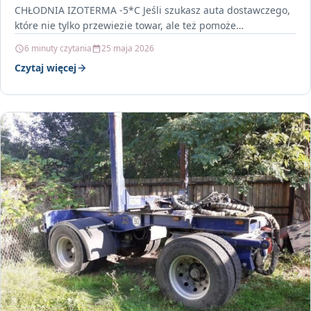
CHŁODNIA IZOTERMA -5*C Jeśli szukasz auta dostawczego,
które nie tylko przewiezie towar, ale też pomoże…
6 minuty czytania
25 maja 2026
Czytaj więcej