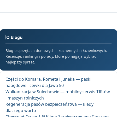
O blogu
Blog o sprzętach domowych – kuchennych i łazienkowych.
Recenzje, rankingi i porady, które pomagają wybrać
najlepszy sprzęt.
Części do Komara, Rometa i Junaka — paski
napędowe i cewki dla Jawa 50
Wulkanizacja w Sulechowie — mobilny serwis TIR-ów
i maszyn rolniczych
Regeneracja pasów bezpieczeństwa — kiedy i
dlaczego warto
Chevrolet Cruze 1.6i Klima Zarejestrrowany Gwaranc