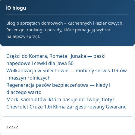
O blogu
Blog o sprzętach domowych – kuchennych i łazienkowych.
Recenzje, rankingi i porady, które pomagają wybrać
najlepszy sprzęt.
Części do Komara, Rometa i Junaka — paski
napędowe i cewki dla Jawa 50
Wulkanizacja w Sulechowie — mobilny serwis TIR-ów
i maszyn rolniczych
Regeneracja pasów bezpieczeństwa — kiedy i
dlaczego warto
Marki samolotów: która pasuje do Twojej floty?
Chevrolet Cruze 1.6i Klima Zarejestrrowany Gwaranc
zzzzz