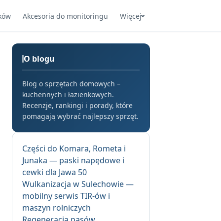
ków
Akcesoria do monitoringu
Więcej
O blogu
Blog o sprzętach domowych –
kuchennych i łazienkowych.
Recenzje, rankingi i porady, które
pomagają wybrać najlepszy sprzęt.
Części do Komara, Rometa i
Junaka — paski napędowe i
cewki dla Jawa 50
Wulkanizacja w Sulechowie —
mobilny serwis TIR-ów i
maszyn rolniczych
Regeneracja pasów