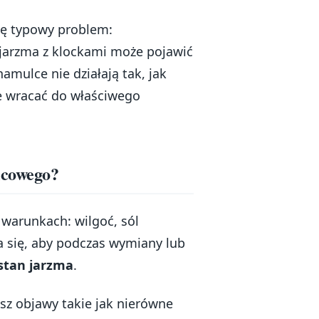
się typowy problem:
u jarzma z klockami może pojawić
amulce nie działają tak, jak
e wracać do właściwego
lcowego?
 warunkach: wilgoć, sól
a się, aby podczas wymiany lub
stan jarzma
.
asz objawy takie jak nierówne