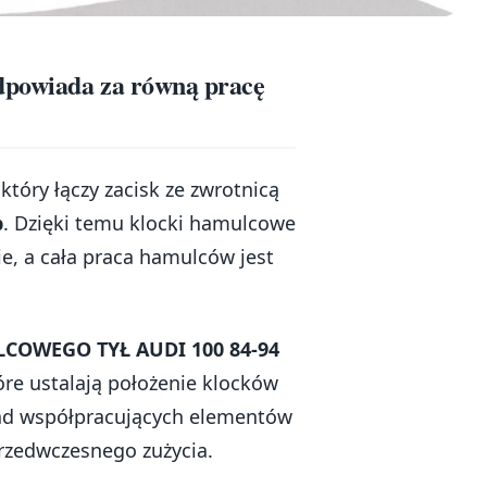
dpowiada za równą pracę
tóry łączy zacisk ze zwrotnicą
b
. Dzięki temu klocki hamulcowe
e, a cała praca hamulców jest
COWEGO TYŁ AUDI 100 84-94
óre ustalają położenie klocków
kład współpracujących elementów
przedwczesnego zużycia.