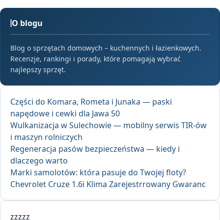
O blogu
Blog o sprzętach domowych – kuchennych i łazienkowych.
Recenzje, rankingi i porady, które pomagają wybrać
najlepszy sprzęt.
Części do Komara, Rometa i Junaka — paski
napędowe i cewki dla Jawa 50
Wulkanizacja w Sulechowie — mobilny serwis TIR-ów
i maszyn rolniczych
Regeneracja pasów bezpieczeństwa — kiedy i
dlaczego warto
Marki samolotów: która pasuje do Twojej floty?
Chevrolet Cruze 1.6i Klima Zarejestrrowany Gwaranc
zzzzz