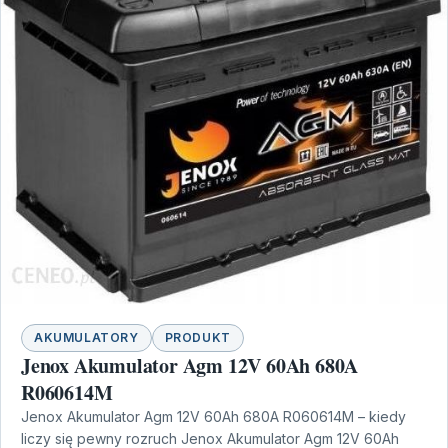
AKUMULATORY
PRODUKT
Jenox Akumulator Agm 12V 60Ah 680A
R060614M
Jenox Akumulator Agm 12V 60Ah 680A R060614M – kiedy
liczy się pewny rozruch Jenox Akumulator Agm 12V 60Ah