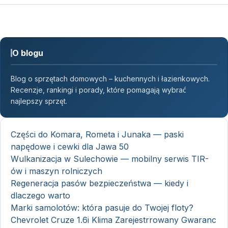
O blogu
Blog o sprzętach domowych – kuchennych i łazienkowych.
Recenzje, rankingi i porady, które pomagają wybrać
najlepszy sprzęt.
Części do Komara, Rometa i Junaka — paski
napędowe i cewki dla Jawa 50
Wulkanizacja w Sulechowie — mobilny serwis TIR-
ów i maszyn rolniczych
Regeneracja pasów bezpieczeństwa — kiedy i
dlaczego warto
Marki samolotów: która pasuje do Twojej floty?
Chevrolet Cruze 1.6i Klima Zarejestrrowany Gwaranc