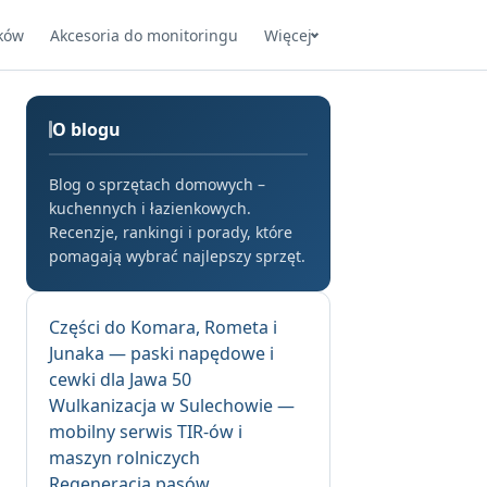
ków
Akcesoria do monitoringu
Więcej
O blogu
Blog o sprzętach domowych –
kuchennych i łazienkowych.
Recenzje, rankingi i porady, które
pomagają wybrać najlepszy sprzęt.
Części do Komara, Rometa i
Junaka — paski napędowe i
cewki dla Jawa 50
Wulkanizacja w Sulechowie —
mobilny serwis TIR-ów i
maszyn rolniczych
Regeneracja pasów