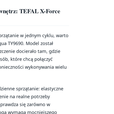
h wnętrz: TEFAL X-Force
sprzątanie w jednym cyklu, warto
Aqua TY9690. Model został
szczenie docierało tam, gdzie
osób, które chcą połączyć
konieczności wykonywania wielu
zienne sprzątanie: elastyczne
enie na realne potrzeby
sprawdza się zarówno w
dłoga wymaga mocniejszego