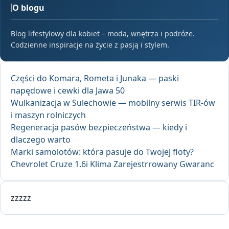
O blogu
Blog lifestylowy dla kobiet – moda, wnętrza i podróże.
Codzienne inspiracje na życie z pasją i stylem.
Części do Komara, Rometa i Junaka — paski
napędowe i cewki dla Jawa 50
Wulkanizacja w Sulechowie — mobilny serwis TIR-ów
i maszyn rolniczych
Regeneracja pasów bezpieczeństwa — kiedy i
dlaczego warto
Marki samolotów: która pasuje do Twojej floty?
Chevrolet Cruze 1.6i Klima Zarejestrrowany Gwaranc
zzzzz