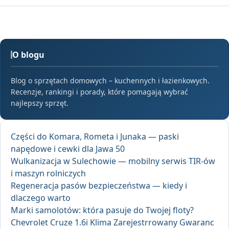
O blogu
Blog o sprzętach domowych – kuchennych i łazienkowych.
Recenzje, rankingi i porady, które pomagają wybrać
najlepszy sprzęt.
Części do Komara, Rometa i Junaka — paski
napędowe i cewki dla Jawa 50
Wulkanizacja w Sulechowie — mobilny serwis TIR-ów
i maszyn rolniczych
Regeneracja pasów bezpieczeństwa — kiedy i
dlaczego warto
Marki samolotów: która pasuje do Twojej floty?
Chevrolet Cruze 1.6i Klima Zarejestrrowany Gwaranc