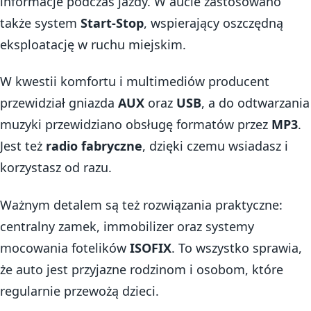
informacje podczas jazdy. W aucie zastosowano
także system
Start-Stop
, wspierający oszczędną
eksploatację w ruchu miejskim.
W kwestii komfortu i multimediów producent
przewidział gniazda
AUX
oraz
USB
, a do odtwarzania
muzyki przewidziano obsługę formatów przez
MP3
.
Jest też
radio fabryczne
, dzięki czemu wsiadasz i
korzystasz od razu.
Ważnym detalem są też rozwiązania praktyczne:
centralny zamek, immobilizer oraz systemy
mocowania fotelików
ISOFIX
. To wszystko sprawia,
że auto jest przyjazne rodzinom i osobom, które
regularnie przewożą dzieci.