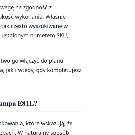
 uwagę na zgodność z
akość wykonania. Właśnie
 tak często wyszukiwane w
 z ustalonym numerem SKU,
łatwo go włączyć do planu
, jak i wtedy, gdy kompletujesz
 Lampa E81L?
tkowania, które wskazują, że
rzebach. W naturalny sposób