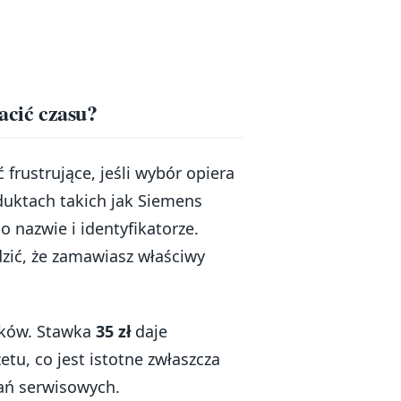
racić czasu?
frustrujące, jeśli wybór opiera
duktach takich jak Siemens
 nazwie i identyfikatorze.
ić, że zamawiasz właściwy
tków. Stawka
35 zł
daje
u, co jest istotne zwłaszcza
dań serwisowych.