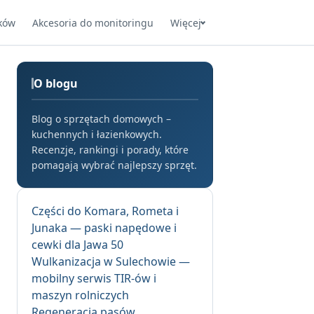
ków
Akcesoria do monitoringu
Więcej
O blogu
Blog o sprzętach domowych –
kuchennych i łazienkowych.
Recenzje, rankingi i porady, które
pomagają wybrać najlepszy sprzęt.
Części do Komara, Rometa i
Junaka — paski napędowe i
cewki dla Jawa 50
Wulkanizacja w Sulechowie —
mobilny serwis TIR-ów i
maszyn rolniczych
Regeneracja pasów