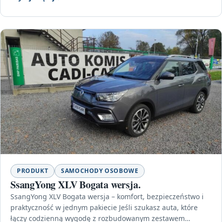
PRODUKT
SAMOCHODY OSOBOWE
SsangYong XLV Bogata wersja.
SsangYong XLV Bogata wersja – komfort, bezpieczeństwo i
praktyczność w jednym pakiecie Jeśli szukasz auta, które
łączy codzienną wygodę z rozbudowanym zestawem