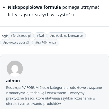
Niskopopiołowa formuła
pomaga utrzymać
filtry cząstek stałych w czystości
Tagi:
#ford czesci pl
#fwd
#nakładki na kierownice
#pokrowce audi a3
#trx 700 honda
admin
Redakcja PV FORUM śledzi kategorie produktowe związane
z motoryzacją, techniką i warsztatem. Tworzymy
praktyczne treści, które ułatwiają szybkie rozeznanie w
ofercie i zastosowaniu produktów.