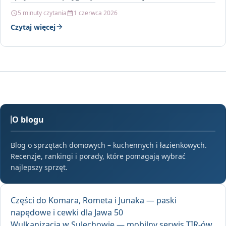
systemów wspierających…
5 minuty czytania
1 czerwca 2026
Czytaj więcej
O blogu
Blog o sprzętach domowych – kuchennych i łazienkowych.
Recenzje, rankingi i porady, które pomagają wybrać
najlepszy sprzęt.
Części do Komara, Rometa i Junaka — paski
napędowe i cewki dla Jawa 50
Wulkanizacja w Sulechowie — mobilny serwis TIR-ów