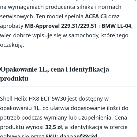
na wymaganiach producenta silnika i normach
serwisowych. Ten model spełnia
ACEA C3
oraz
aprobaty
MB-Approval 229.31/229.51
i
BMW LL-04
,
więc dobrze wpisuje się w samochody, które tego
oczekują.
Opakowanie 1L, cena i identyfikacja
produktu
Shell Helix HX8 ECT 5W30 jest dostępny w
opakowaniu
1L
, co ułatwia dopasowanie ilości do
potrzeb podczas wymiany lub uzupełnienia. Cena
produktu wynosi
32,5 zł
, a identyfikacja w ofercie
odbywa się przez
SKU: daaaaef38c3d
.