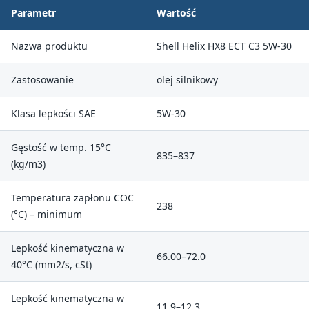
Parametr
Wartość
Nazwa produktu
Shell Helix HX8 ECT C3 5W-30
Zastosowanie
olej silnikowy
Klasa lepkości SAE
5W-30
Gęstość w temp. 15°C
835–837
(kg/m3)
Temperatura zapłonu COC
238
(°C) – minimum
Lepkość kinematyczna w
66.00–72.0
40°C (mm2/s, cSt)
Lepkość kinematyczna w
11.9–12.3