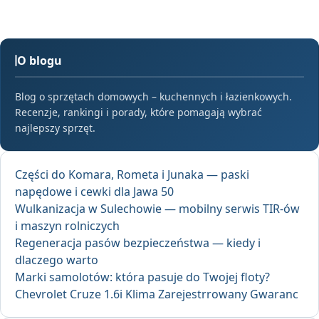
O blogu
Blog o sprzętach domowych – kuchennych i łazienkowych.
Recenzje, rankingi i porady, które pomagają wybrać
najlepszy sprzęt.
Części do Komara, Rometa i Junaka — paski
napędowe i cewki dla Jawa 50
Wulkanizacja w Sulechowie — mobilny serwis TIR-ów
i maszyn rolniczych
Regeneracja pasów bezpieczeństwa — kiedy i
dlaczego warto
Marki samolotów: która pasuje do Twojej floty?
Chevrolet Cruze 1.6i Klima Zarejestrrowany Gwaranc