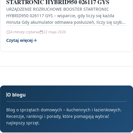
STARTRONIC HYBRID950 026117 GYS
URZĄDZENIE ROZRUCHOWE BOOSTER STARTRONIC
HYBRID950 026117 GYS – wsparcie, gdy liczy się każda
minuta Gdy akumulator odmawia posłuszeń, liczy się szybka
reakcja i pewność,…
4 minuty czytania
22 maja 2026
Czytaj więcej
O blogu
Blog o sprzętach domowych – kuchennych i łazienkowych.
Recenzje, rankingi i porady, które pomagają wybrać
najlepszy sprzęt.