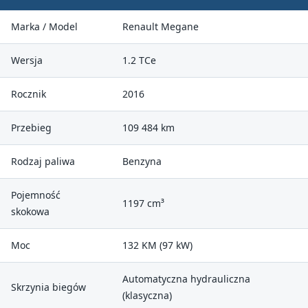
Marka / Model
Renault Megane
Wersja
1.2 TCe
Rocznik
2016
Przebieg
109 484 km
Rodzaj paliwa
Benzyna
Pojemność
1197 cm³
skokowa
Moc
132 KM (97 kW)
Automatyczna hydrauliczna
Skrzynia biegów
(klasyczna)