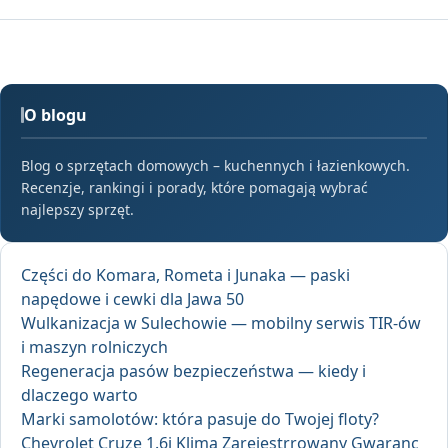
O blogu
Blog o sprzętach domowych – kuchennych i łazienkowych.
Recenzje, rankingi i porady, które pomagają wybrać
najlepszy sprzęt.
Części do Komara, Rometa i Junaka — paski
napędowe i cewki dla Jawa 50
Wulkanizacja w Sulechowie — mobilny serwis TIR-ów
i maszyn rolniczych
Regeneracja pasów bezpieczeństwa — kiedy i
dlaczego warto
Marki samolotów: która pasuje do Twojej floty?
Chevrolet Cruze 1.6i Klima Zarejestrrowany Gwaranc