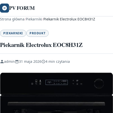
PV FORUM
Strona główna
/
Piekarniki
/
Piekarnik Electrolux EOC8H31Z
PIEKARNIKI
PRODUKT
Piekarnik Electrolux EOC8H31Z
admin
31 maja 2026
4 min czytania