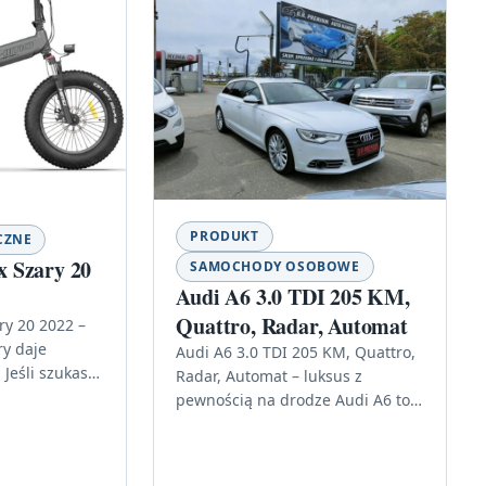
PRODUKT
CZNE
 Szary 20
SAMOCHODY OSOBOWE
Audi A6 3.0 TDI 205 KM,
Quattro, Radar, Automat
y 20 2022 –
ry daje
Audi A6 3.0 TDI 205 KM, Quattro,
 Jeśli szukasz
Radar, Automat – luksus z
ennych
pewnością na drodze Audi A6 to
i
model, który od lat kojarzy się…