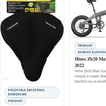
PRODUKT
ROWERY ELEKTRY
Himo Zb20 Max
2022
Himo Zb20 Max Szar
miejski e-rower, któ
komfort na co dzień
e-roweru do codzi
POZOSTAŁE AKCESORIA
dojazdów, zakupów 
ROWEROWE
weekendowych…
PRODUKT