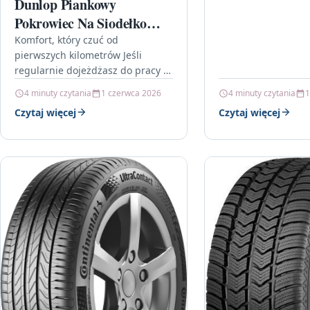
Dunlop Piankowy
Pokrowiec Na Siodełko
26X23,5Cm
Komfort, który czuć od
pierwszych kilometrów Jeśli
regularnie dojeżdżasz do pracy i
chcesz, by jazda rowerem była
4 minuty czytania
1 czerwca 2026
4 minuty czytania
1
mniej męcząca dla pleców i
Czytaj więcej
Czytaj więcej
bioder, dobrym…