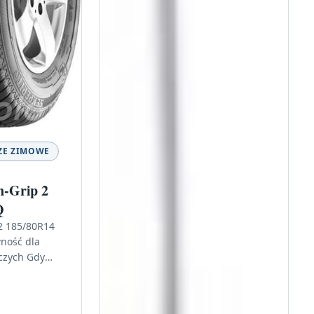
ZE ZIMOWE
-Grip 2
Q
2 185/80R14
ność dla
czych Gdy
na dawać się
nie…