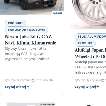
PRODUKT
SAMOCHODY OSOBOWE
Nissan Juke 1.6 i , GAZ,
FELGI ALUMINIO
Navi, Klima, Klimatronic
PRODUKT
Stylowy Nissan Juke 1.6 i z
Alufelgi Japan 
instalacją GAZ i bogatym
Wheels Jr10 18
wyposażeniem Jeśli szukasz
5X112/114 Silv
Alufelgi Japan Raci
miejskiego SUV-a, który wygląda
ET45 — styl i precy
Machined Face
dynamicznie, a jednocześnie
Jeśli szukasz felg, k
oferuje praktyczne rozwiązania
nowoczesny wygląd
na…
5 minuty czytania
2 czerwca 2026
5 minuty czytania
2
dopasowaniem do 
Czytaj więcej
Czytaj więcej
konfiguracji, mode