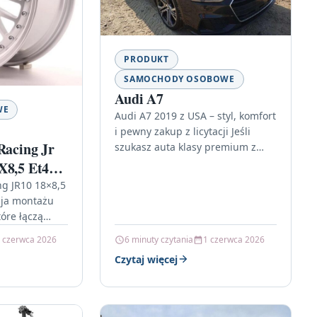
PRODUKT
SAMOCHODY OSOBOWE
Audi A7
WE
Audi A7 2019 z USA – styl, komfort
i pewny zakup z licytacji Jeśli
Racing Jr
szukasz auta klasy premium z
charakterem, Audi A7 to jedna…
X8,5 Et45
er
ng JR10 18×8,5
zja montażu
tóre łączą
 z
 czerwca 2026
6 minuty czytania
1 czerwca 2026
popularnych
Czytaj więcej
l…