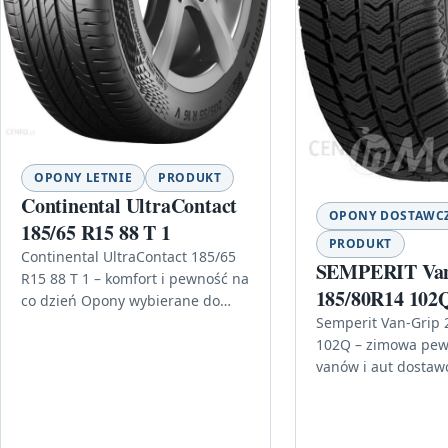
OPONY LETNIE
PRODUKT
Continental UltraContact
OPONY DOSTAWC
185/65 R15 88 T 1
PRODUKT
Continental UltraContact 185/65
SEMPERIT Van
R15 88 T 1 – komfort i pewność na
185/80R14 102
co dzień Opony wybierane do
codziennej jazdy powinny łączyć
Semperit Van-Grip 
przewidywalne prowadzenie,
102Q – zimowa pew
stabilność…
vanów i aut dostaw
sezon zimowy zaczy
we znaki, liczy się 