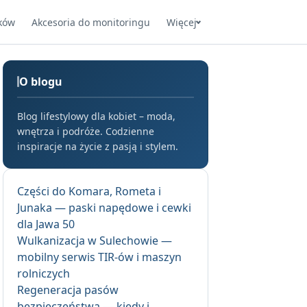
ków
Akcesoria do monitoringu
Więcej
O blogu
Blog lifestylowy dla kobiet – moda,
wnętrza i podróże. Codzienne
inspiracje na życie z pasją i stylem.
Części do Komara, Rometa i
Junaka — paski napędowe i cewki
dla Jawa 50
Wulkanizacja w Sulechowie —
mobilny serwis TIR-ów i maszyn
rolniczych
Regeneracja pasów
bezpieczeństwa — kiedy i