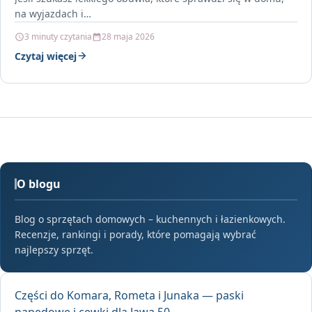
na wyjazdach i…
3 minuty czytania
28 maja 2026
Czytaj więcej
O blogu
Blog o sprzętach domowych – kuchennych i łazienkowych.
Recenzje, rankingi i porady, które pomagają wybrać
najlepszy sprzęt.
Części do Komara, Rometa i Junaka — paski
napędowe i cewki dla Jawa 50