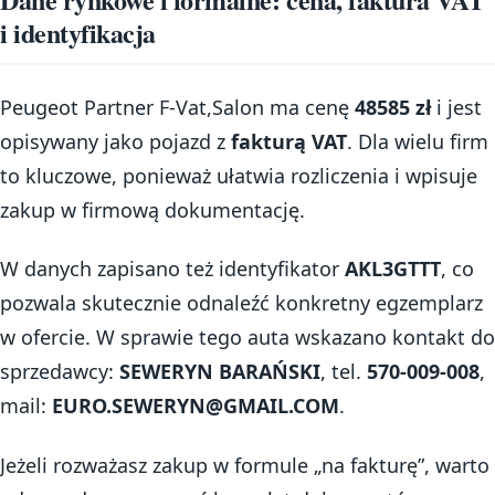
i identyfikacja
Peugeot Partner F-Vat,Salon ma cenę
48585 zł
i jest
opisywany jako pojazd z
fakturą VAT
. Dla wielu firm
to kluczowe, ponieważ ułatwia rozliczenia i wpisuje
zakup w firmową dokumentację.
W danych zapisano też identyfikator
AKL3GTTT
, co
pozwala skutecznie odnaleźć konkretny egzemplarz
w ofercie. W sprawie tego auta wskazano kontakt do
sprzedawcy:
SEWERYN BARAŃSKI
, tel.
570-009-008
,
mail:
EURO.SEWERYN@GMAIL.COM
.
Jeżeli rozważasz zakup w formule „na fakturę”, warto