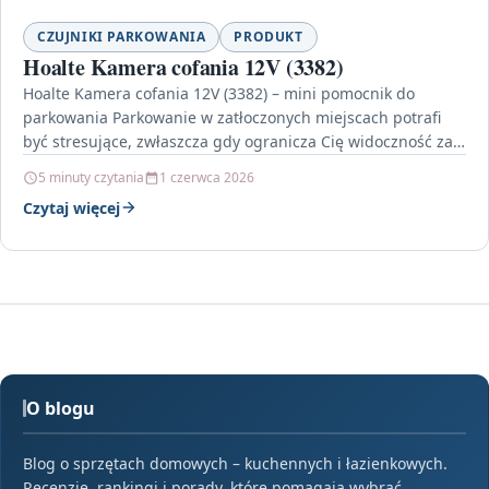
CZUJNIKI PARKOWANIA
PRODUKT
Hoalte Kamera cofania 12V (3382)
Hoalte Kamera cofania 12V (3382) – mini pomocnik do
parkowania Parkowanie w zatłoczonych miejscach potrafi
być stresujące, zwłaszcza gdy ogranicza Cię widoczność za
pojazdem.…
5 minuty czytania
1 czerwca 2026
Czytaj więcej
O blogu
Blog o sprzętach domowych – kuchennych i łazienkowych.
Recenzje, rankingi i porady, które pomagają wybrać