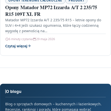
OPONY TERENOWE CAŁOROCZNE
PRODUKT
Opony Matador MP72 Izzarda A/T 2 235/75
R15 109T XL FR
Matador MP72 Izzarda A/T 2 235/75 R15 – letnie opony do
SUV i 4×4 Jeśli szukasz ogumienia, które łączy codzienną
wygodę z pewnością na…
6 minuty czytania
29 maja 2026
Czytaj więcej
O blogu
Blog o sprzętach domowych – kuchennych i łazienkowych.
Recenzje, rankingi i porady, które pomagają wybrać