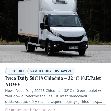
PRODUKT
SAMOCHODY DOSTAWCZE
Iveco Daily 50C18 Chłodnia – 32*C 10.E.Palet
NOWY
Nowa Iveco Daily 50C18 Chłodnia – 32°C i 10 euro-palet w
zabudowie izotermicznej Jeśli szukasz samochodu
dostawczego, który realnie wspiera logistykę chłodniczą,
Iveco Daily…
6 minuty czytania
29 maja 2026