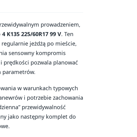
z przewidywalnym prowadzeniem,
4 K135 225/60R17 99 V
. Ten
 regularnie jeżdżą po mieście,
ewnia sensowny kompromis
 i prędkości pozwala planować
m parametrów.
owania w warunkach typowych
manewrów i potrzebie zachowania
odzienna” przewidywalność
rany jako następny komplet do
owe.