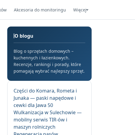
ków
Akcesoria do monitoringu
Więcej
O blogu
Blog o sprzętach domowych –
kuchennych i łazienkowych.
Recenzje, rankingi i porady, które
pomagają wybrać najlepszy sprzęt.
Części do Komara, Rometa i
Junaka — paski napędowe i
cewki dla Jawa 50
Wulkanizacja w Sulechowie —
mobilny serwis TIR-ów i
maszyn rolniczych
Regeneracja pasów