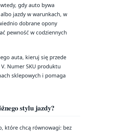
a wtedy, gdy auto bywa
 albo jazdy w warunkach, w
owiednio dobrane opony
mać pewność w codziennych
ego auta, kieruj się przede
i V. Numer SKU produktu
emach sklepowych i pomaga
żnego stylu jazdy?
b, które chcą równowagi: bez