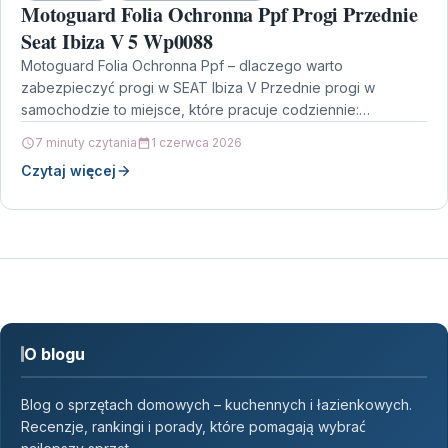
Motoguard Folia Ochronna Ppf Progi Przednie
Seat Ibiza V 5 Wp0088
Motoguard Folia Ochronna Ppf – dlaczego warto
zabezpieczyć progi w SEAT Ibiza V Przednie progi w
samochodzie to miejsce, które pracuje codziennie:
wsiadanie i…
7 minuty czytania
1 czerwca 2026
Czytaj więcej
O blogu
Blog o sprzętach domowych – kuchennych i łazienkowych.
Recenzje, rankingi i porady, które pomagają wybrać