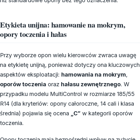
niż standardowe opony bez tego oznaczenia.
Etykieta unijna: hamowanie na mokrym,
opory toczenia i hałas
Przy wyborze opon wielu kierowców zwraca uwagę
na etykietę unijną, ponieważ dotyczy ona kluczowych
aspektów eksploatacji:
hamowania na mokrym
,
oporów toczenia
oraz
hałasu zewnętrznego
. W
przypadku modelu MultiControl w rozmiarze 185/55
R14 (dla kryteriów: opony całoroczne, 14 cali i klasa
średnia) pojawia się ocena
„C”
w kategorii oporów
toczenia.
Opory toczenia mają bezpośredni wpływ na zużycie