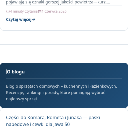
pojawiają się oznaki gorszej jakości powietrza—kurz,
alergeny unoszące…
4 minuty czytania
1 czerwca 2026
Czytaj więcej
O blogu
Blog o sprzętach domowych – kuchennych i łazienkowych.
Recenzje, rankingi i porady, które pomagają wybrać
najlepszy sprzęt.
Części do Komara, Rometa i Junaka — paski
napędowe i cewki dla Jawa 50