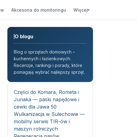
ów
Akcesoria do monitoringu
Więcej
O blogu
Blog o sprzętach domowych –
kuchennych i łazienkowych.
Recenzje, rankingi i porady, które
pomagają wybrać najlepszy sprzęt.
Części do Komara, Rometa i
Junaka — paski napędowe i
cewki dla Jawa 50
Wulkanizacja w Sulechowie —
mobilny serwis TIR-ów i
maszyn rolniczych
Regeneracja pasów