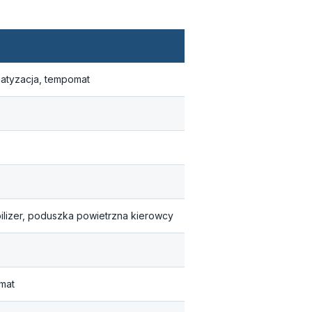
matyzacja, tempomat
ilizer, poduszka powietrzna kierowcy
mat