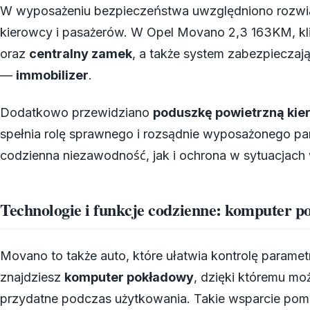
W wyposażeniu bezpieczeństwa uwzględniono rozwią
kierowcy i pasażerów. W Opel Movano 2,3 163KM, k
oraz
centralny zamek
, a także system zabezpiecza
—
immobilizer
.
Dodatkowo przewidziano
poduszkę powietrzną kie
spełnia rolę sprawnego i rozsądnie wyposażonego par
codzienna niezawodność, jak i ochrona w sytuacjach
Technologie i funkcje codzienne: komputer 
Movano to także auto, które ułatwia kontrolę param
znajdziesz
komputer pokładowy
, dzięki któremu mo
przydatne podczas użytkowania. Takie wsparcie poma