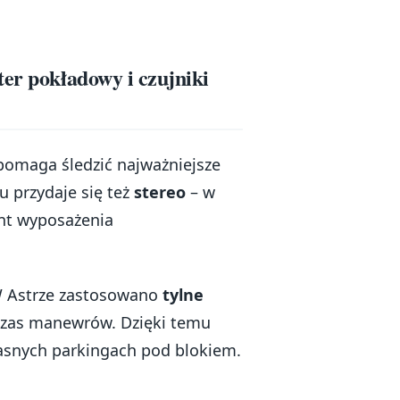
er pokładowy i czujniki
 pomaga śledzić najważniejsze
 przydaje się też
stereo
– w
nt wyposażenia
W Astrze zastosowano
tylne
dczas manewrów. Dzięki temu
iasnych parkingach pod blokiem.