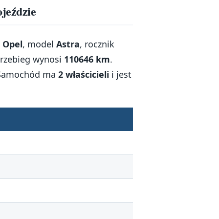
ojeździe
i
Opel
, model
Astra
, rocznik
przebieg wynosi
110646 km
.
 Samochód ma
2 właścicieli
i jest