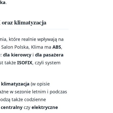
ska
.
 oraz klimatyzacja
ia, które realnie wpływają na
, Salon Polska, Klima ma
ABS
,
e
:
dla kierowcy
i
dla pasażera
est także
ISOFIX
, czyli system
klimatyzacja
(w opisie
ważne w sezonie letnim i podczas
dzą także codzienne
centralny
czy
elektryczne