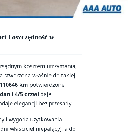
ort i oszczędność w
 rozsądnym kosztem utrzymania,
ja stworzona właśnie do takiej
110646 km
potwierdzone
edan
i
4/5 drzwi
daje
daje elegancji bez przesady.
ny i wygoda użytkowania.
ni właściciel niepalący), a do