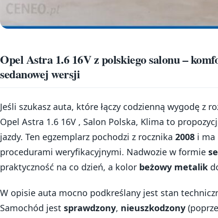
Opel Astra 1.6 16V z polskiego salonu – komf
sedanowej wersji
Jeśli szukasz auta, które łączy codzienną wygodę z
Opel Astra 1.6 16V , Salon Polska, Klima to propozyc
jazdy. Ten egzemplarz pochodzi z rocznika
2008
i ma
procedurami weryfikacyjnymi. Nadwozie w formie
s
praktyczność na co dzień, a kolor
beżowy metalik
do
W opisie auta mocno podkreślany jest stan technicz
Samochód jest
sprawdzony
,
nieuszkodzony
(poprzed