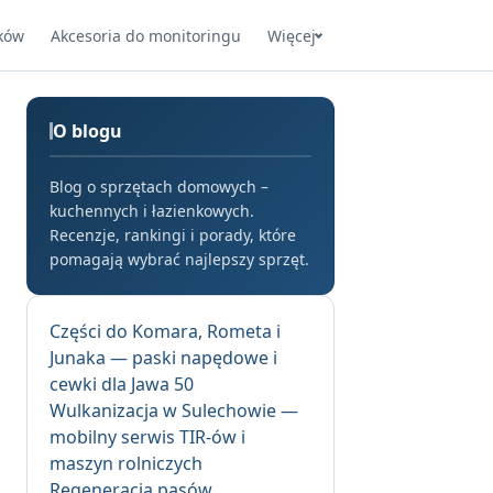
ków
Akcesoria do monitoringu
Więcej
O blogu
Blog o sprzętach domowych –
kuchennych i łazienkowych.
Recenzje, rankingi i porady, które
pomagają wybrać najlepszy sprzęt.
Części do Komara, Rometa i
Junaka — paski napędowe i
cewki dla Jawa 50
Wulkanizacja w Sulechowie —
mobilny serwis TIR-ów i
maszyn rolniczych
Regeneracja pasów