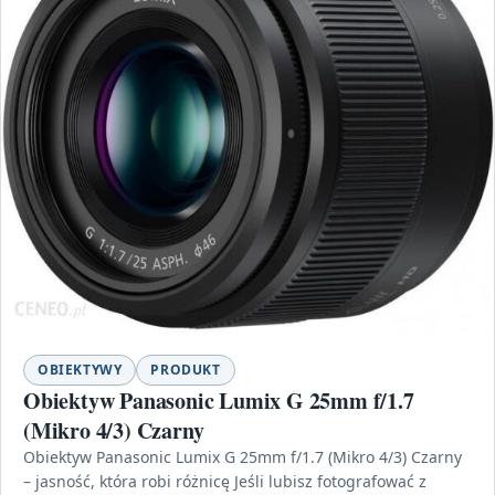
OBIEKTYWY
PRODUKT
Obiektyw Panasonic Lumix G 25mm f/1.7
(Mikro 4/3) Czarny
Obiektyw Panasonic Lumix G 25mm f/1.7 (Mikro 4/3) Czarny
– jasność, która robi różnicę Jeśli lubisz fotografować z