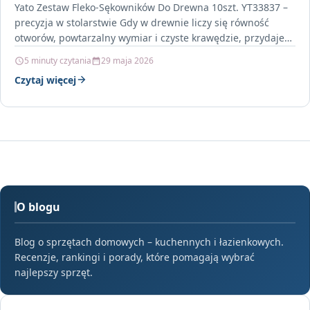
Yato Zestaw Fleko-Sękowników Do Drewna 10szt. YT33837 –
precyzja w stolarstwie Gdy w drewnie liczy się równość
otworów, powtarzalny wymiar i czyste krawędzie, przydaje…
5 minuty czytania
29 maja 2026
Czytaj więcej
O blogu
Blog o sprzętach domowych – kuchennych i łazienkowych.
Recenzje, rankingi i porady, które pomagają wybrać
najlepszy sprzęt.