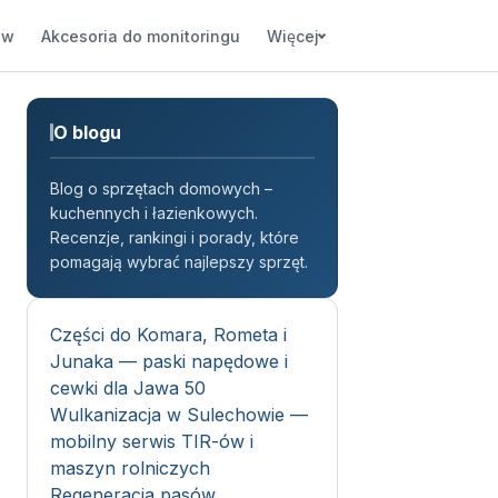
ów
Akcesoria do monitoringu
Więcej
O blogu
Blog o sprzętach domowych –
kuchennych i łazienkowych.
Recenzje, rankingi i porady, które
pomagają wybrać najlepszy sprzęt.
Części do Komara, Rometa i
Junaka — paski napędowe i
cewki dla Jawa 50
Wulkanizacja w Sulechowie —
mobilny serwis TIR-ów i
maszyn rolniczych
Regeneracja pasów