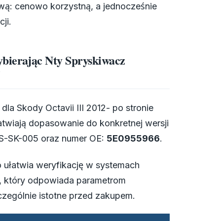
ywą: cenowo korzystną, a jednocześnie
ji.
ybierając Nty Spryskiwacz
5
dla Skody Octavii III 2012- po stronie
atwiają dopasowanie do konkretnej wersji
DS-SK-005 oraz numer OE:
5E0955966
.
o ułatwia weryfikację w systemach
, który odpowiada parametrom
czególnie istotne przed zakupem.