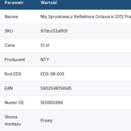
Parametr
Wartość
Nazwa
Nty Spryskiwacz Reflektora Octavia Iii 2012 P
SKU
97dcc52a193f
Cena
51 zł
Producent
NTY
Kod EDS
EDS-SK-005
EAN
5902048114945
Numer OE
5E0955966
Strona
Prawy
montażu