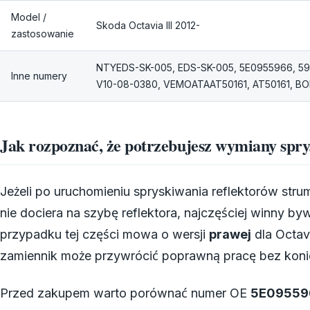
Model /
Skoda Octavia III 2012-
zastosowanie
NTYEDS-SK-005, EDS-SK-005, 5E0955966, 59
Inne numery
V10-08-0380, VEMOATAAT50161, AT50161, BO
Jak rozpoznać, że potrzebujesz wymiany spr
Jeżeli po uruchomieniu spryskiwania reflektorów strum
nie dociera na szybę reflektora, najczęściej winny b
przypadku tej części mowa o wersji
prawej
dla Octav
zamiennik może przywrócić poprawną pracę bez koni
Przed zakupem warto porównać numer OE
5E09559