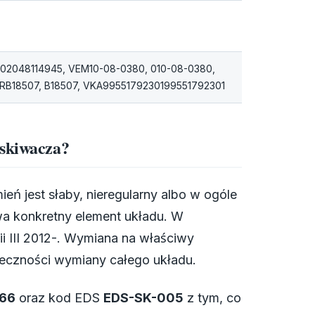
02048114945, VEM10-08-0380, 010-08-0380,
RB18507, B18507, VKA9955179230199551792301
yskiwacza?
ień jest słaby, nieregularny albo w ogóle
ywa konkretny element układu. W
ii III 2012-. Wymiana na właściwy
eczności wymiany całego układu.
66
oraz kod EDS
EDS-SK-005
z tym, co