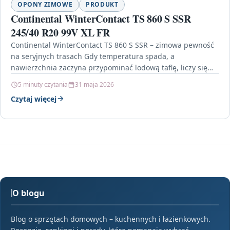
OPONY ZIMOWE
PRODUKT
Continental WinterContact TS 860 S SSR
245/40 R20 99V XL FR
Continental WinterContact TS 860 S SSR – zimowa pewność
na seryjnych trasach Gdy temperatura spada, a
nawierzchnia zaczyna przypominać lodową taflę, liczy się
nie…
5 minuty czytania
31 maja 2026
Czytaj więcej
O blogu
Blog o sprzętach domowych – kuchennych i łazienkowych.