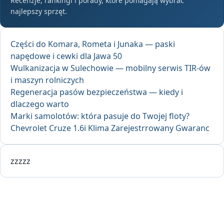
Recenzje, rankingi i porady, które pomagają wybrać
najlepszy sprzęt.
Części do Komara, Rometa i Junaka — paski
napędowe i cewki dla Jawa 50
Wulkanizacja w Sulechowie — mobilny serwis TIR-ów
i maszyn rolniczych
Regeneracja pasów bezpieczeństwa — kiedy i
dlaczego warto
Marki samolotów: która pasuje do Twojej floty?
Chevrolet Cruze 1.6i Klima Zarejestrrowany Gwaranc
zzzzz