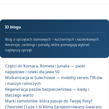
O blogu
Blog o sprzętach domowych – kuchennych i łazienkowych.
Recenzje, rankingi i porady, które pomagają wybrać
najlepszy sprzęt.
Części do Komara, Rometa i Junaka — paski
napędowe i cewki dla Jawa 50
Wulkanizacja w Sulechowie — mobilny serwis TIR-ów
i maszyn rolniczych
Regeneracja pasów bezpieczeństwa — kiedy i
dlaczego warto
Marki samolotów: która pasuje do Twojej floty?
Chevrolet Cruze 1.6i Klima Zarejestrrowany Gwaranc