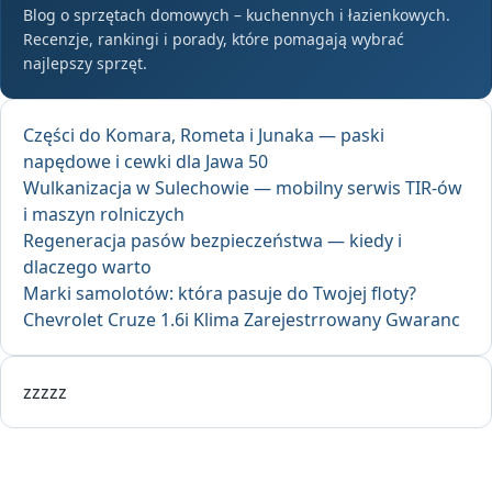
Blog o sprzętach domowych – kuchennych i łazienkowych.
Recenzje, rankingi i porady, które pomagają wybrać
najlepszy sprzęt.
Części do Komara, Rometa i Junaka — paski
napędowe i cewki dla Jawa 50
Wulkanizacja w Sulechowie — mobilny serwis TIR-ów
i maszyn rolniczych
Regeneracja pasów bezpieczeństwa — kiedy i
dlaczego warto
Marki samolotów: która pasuje do Twojej floty?
Chevrolet Cruze 1.6i Klima Zarejestrrowany Gwaranc
zzzzz