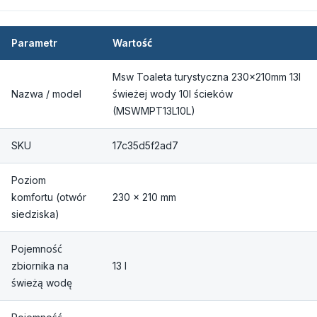
Parametr
Wartość
Msw Toaleta turystyczna 230x210mm 13l
Nazwa / model
świeżej wody 10l ścieków
(MSWMPT13L10L)
SKU
17c35d5f2ad7
Poziom
komfortu (otwór
230 x 210 mm
siedziska)
Pojemność
zbiornika na
13 l
świeżą wodę