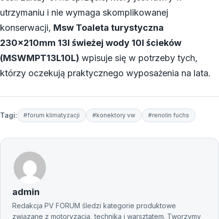
utrzymaniu i nie wymaga skomplikowanej
konserwacji,
Msw Toaleta turystyczna
230x210mm 13l świeżej wody 10l ścieków
(MSWMPT13L10L)
wpisuje się w potrzeby tych,
którzy oczekują praktycznego wyposażenia na lata.
Tagi:
#forum klimatyzacji
#konektory vw
#renolin fuchs
admin
Redakcja PV FORUM śledzi kategorie produktowe
związane z motoryzacją, techniką i warsztatem. Tworzymy