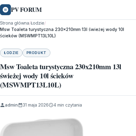
PV FORUM
Strona główna
/
Łodzie
/
Msw Toaleta turystyczna 230x210mm 13l świeżej wody 10l
ścieków (MSWMPT13L10L)
ŁODZIE
PRODUKT
Msw Toaleta turystyczna 230x210mm 13l
świeżej wody 10l ścieków
(MSWMPT13L10L)
admin
31 maja 2026
4 min czytania