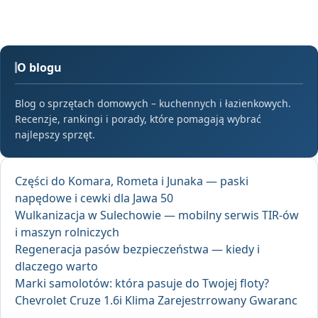
O blogu
Blog o sprzętach domowych – kuchennych i łazienkowych.
Recenzje, rankingi i porady, które pomagają wybrać
najlepszy sprzęt.
Części do Komara, Rometa i Junaka — paski
napędowe i cewki dla Jawa 50
Wulkanizacja w Sulechowie — mobilny serwis TIR-ów
i maszyn rolniczych
Regeneracja pasów bezpieczeństwa — kiedy i
dlaczego warto
Marki samolotów: która pasuje do Twojej floty?
Chevrolet Cruze 1.6i Klima Zarejestrrowany Gwaranc