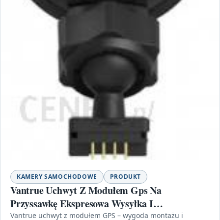
KAMERY SAMOCHODOWE
PRODUKT
Vantrue Uchwyt Z Modułem Gps Na
Przyssawkę Ekspresowa Wysyłka I
Bezpieczeństwo Zakupów 21 Dni Zwrot.
Vantrue uchwyt z modułem GPS – wygoda montażu i