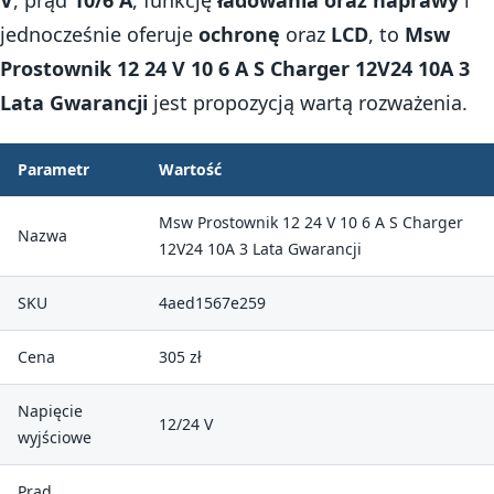
V
, prąd
10/6 A
, funkcję
ładowania oraz naprawy
i
jednocześnie oferuje
ochronę
oraz
LCD
, to
Msw
Prostownik 12 24 V 10 6 A S Charger 12V24 10A 3
Lata Gwarancji
jest propozycją wartą rozważenia.
Parametr
Wartość
Msw Prostownik 12 24 V 10 6 A S Charger
Nazwa
12V24 10A 3 Lata Gwarancji
SKU
4aed1567e259
Cena
305 zł
Napięcie
12/24 V
wyjściowe
Prąd