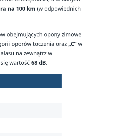
itra na 100 km
(w odpowiednich
riów obejmujących opony zimowe
orii oporów toczenia oraz
„C”
w
hałasu na zewnątrz w
 się wartość
68 dB
.