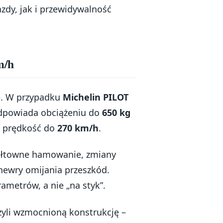
zdy, jak i przewidywalność
m/h
e. W przypadku
Michelin PILOT
odpowiada obciążeniu do
650 kg
ą prędkość do
270 km/h
.
wałtowne hamowanie, zmiany
anewry omijania przeszkód.
metrów, a nie „na styk”.
czyli wzmocnioną konstrukcję –