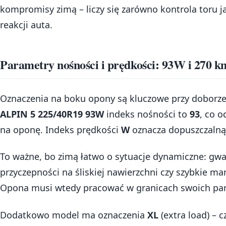
kompromisy zimą – liczy się zarówno kontrola toru ja
reakcji auta.
Parametry nośności i prędkości: 93W i 270 k
Oznaczenia na boku opony są kluczowe przy doborz
ALPIN 5 225/40R19 93W
indeks nośności to
93
, co 
na oponę. Indeks prędkości
W
oznacza dopuszczaln
To ważne, bo zimą łatwo o sytuacje dynamiczne: g
przyczepności na śliskiej nawierzchni czy szybkie m
Opona musi wtedy pracować w granicach swoich para
Dodatkowo model ma oznaczenia
XL
(extra load) – 