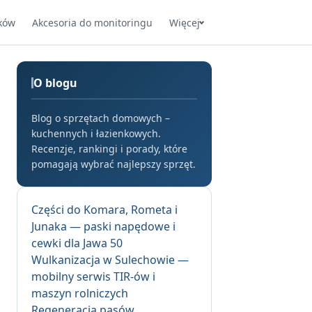
ków
Akcesoria do monitoringu
Więcej
O blogu
Blog o sprzętach domowych –
kuchennych i łazienkowych.
Recenzje, rankingi i porady, które
pomagają wybrać najlepszy sprzęt.
Części do Komara, Rometa i
Junaka — paski napędowe i
cewki dla Jawa 50
Wulkanizacja w Sulechowie —
mobilny serwis TIR-ów i
maszyn rolniczych
Regeneracja pasów