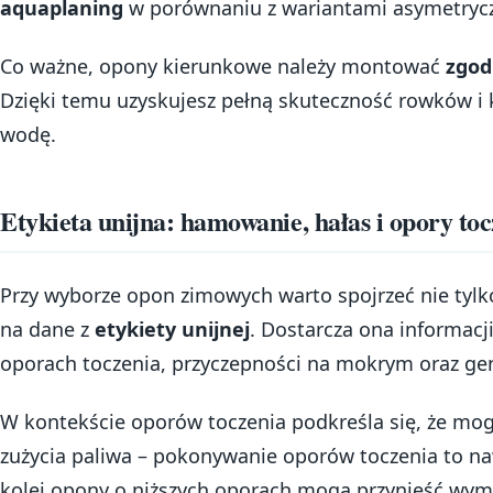
aquaplaning
w porównaniu z wariantami asymetryc
Co ważne, opony kierunkowe należy montować
zgod
Dzięki temu uzyskujesz pełną skuteczność rowków 
wodę.
Etykieta unijna: hamowanie, hałas i opory to
Przy wyborze opon zimowych warto spojrzeć nie tylko 
na dane z
etykiety unijnej
. Dostarcza ona informacj
oporach toczenia, przyczepności na mokrym oraz g
W kontekście oporów toczenia podkreśla się, że mog
zużycia paliwa – pokonywanie oporów toczenia to n
kolei opony o niższych oporach mogą przynieść wym