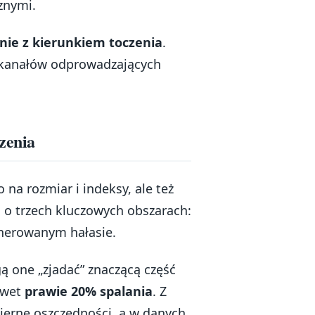
znymi.
nie z kierunkiem toczenia
.
i kanałów odprowadzających
czenia
na rozmiar i indeksy, ale też
i o trzech kluczowych obszarach:
enerowanym hałasie.
ą one „zjadać” znaczącą część
awet
prawie 20% spalania
. Z
ierne oszczędności, a w danych