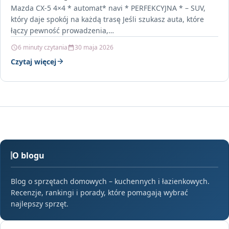
Mazda CX-5 4×4 * automat* navi * PERFEKCYJNA * – SUV,
który daje spokój na każdą trasę Jeśli szukasz auta, które
łączy pewność prowadzenia,…
6 minuty czytania
30 maja 2026
Czytaj więcej
O blogu
Blog o sprzętach domowych – kuchennych i łazienkowych.
Recenzje, rankingi i porady, które pomagają wybrać
najlepszy sprzęt.