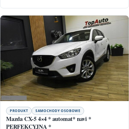
PRODUKT
SAMOCHODY OSOBOWE
Mazda CX-5 4×4 * automat* navi *
PERFEKCYJNA *