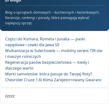
O blogu
Blog o sprzętach domowych – kuchennych i łazienkowych.
Recenzje, rankingi i porady, które pomagają wybrać
najlepszy sprzęt.
Części do Komara, Rometa i Junaka — paski
napędowe i cewki dla Jawa 50
Wulkanizacja w Sulechowie — mobilny serwis TIR-ów
i maszyn rolniczych
Regeneracja pasów bezpieczeństwa — kiedy i
dlaczego warto
Marki samolotów: która pasuje do Twojej floty?
Chevrolet Cruze 1.6i Klima Zarejestrrowany Gwaranc
zzzzz