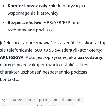
Komfort przez cały rok
: klimatyzacja i
wspomaganie kierownicy
Bezpieczeństwo
: ABS/ASR/ESP oraz
rozbudowane poduszki
Jeżeli chcesz porozmawiać o szczegółach, skontaktuj
się telefonicznie:
509 73 93 94
. Identyfikator oferty:
AKL16SGYA
. Auto jest opisywane jako
uszkodzony
,
dlatego przed zakupem warto ustalić zakres i
charakter uszkodzeń bezpośrednio podczas
kontaktu.
Tagi:
#aa125r
#e92 m pakiet
#nitro do samochodu