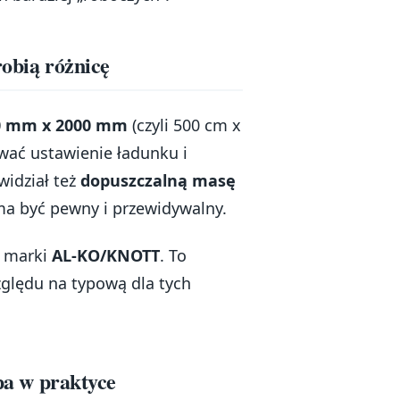
robią różnicę
0 mm x 2000 mm
(czyli 500 cm x
ać ustawienie ładunku i
widział też
dopuszczalną masę
 ma być pewny i przewidywalny.
 marki
AL-KO/KNOTT
. To
zględu na typową dla tych
epa w praktyce