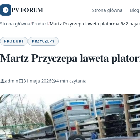
PV FORUM
Strona główna
Blog
Strona główna
/
Produkt
/
Martz Przyczepa laweta platorma 5×2 naja
PRODUKT
PRZYCZEPY
Martz Przyczepa laweta plat
admin
31 maja 2026
4 min czytania