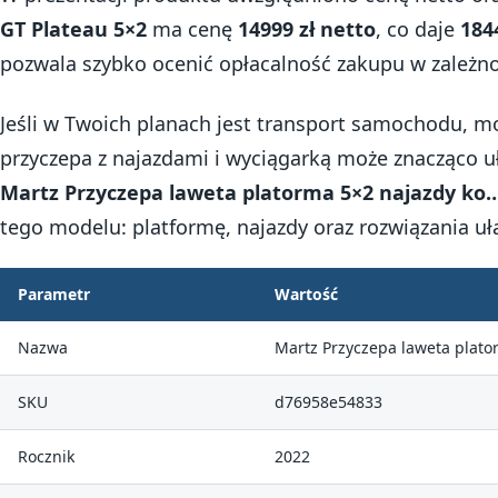
GT Plateau 5×2
ma cenę
14999 zł netto
, co daje
184
pozwala szybko ocenić opłacalność zakupu w zależno
Jeśli w Twoich planach jest transport samochodu, m
przyczepa z najazdami i wyciągarką może znacząco uł
Martz Przyczepa laweta platorma 5×2 najazdy ko
tego modelu: platformę, najazdy oraz rozwiązania uł
Parametr
Wartość
Nazwa
Martz Przyczepa laweta plato
SKU
d76958e54833
Rocznik
2022