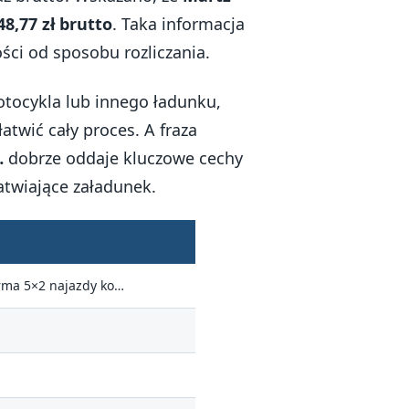
48,77 zł brutto
. Taka informacja
ści od sposobu rozliczania.
otocykla lub innego ładunku,
atwić cały proces. A fraza
…
dobrze oddaje kluczowe cechy
atwiające załadunek.
rma 5×2 najazdy ko…