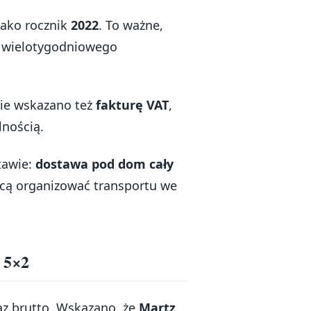
jako rocznik
2022
. To ważne,
ąć wielotygodniowego
cie wskazano też
fakturę VAT
,
lnością.
tawie:
dostawa pod dom cały
chcą organizować transportu we
u 5×2
az brutto. Wskazano, że
Martz