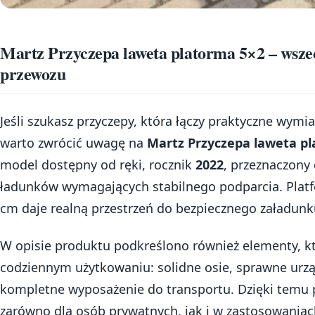
Martz Przyczepa laweta platorma 5×2 – wsze
przewozu
Jeśli szukasz przyczepy, która łączy praktyczne wymi
warto zwrócić uwagę na
Martz Przyczepa laweta p
model dostępny od ręki, rocznik
2022
, przeznaczony
ładunków wymagających stabilnego podparcia. Plat
cm daje realną przestrzeń do bezpiecznego załadunk
W opisie produktu podkreślono również elementy, k
codziennym użytkowaniu: solidne osie, sprawne urz
kompletne wyposażenie do transportu. Dzięki temu 
zarówno dla osób prywatnych, jak i w zastosowaniach