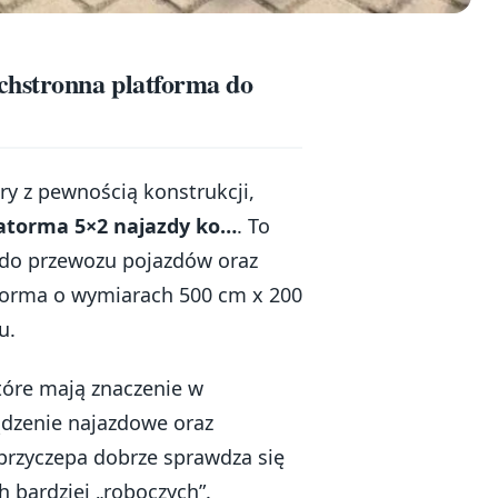
chstronna platforma do
ary z pewnością konstrukcji,
latorma 5×2 najazdy ko…
. To
 do przewozu pojazdów oraz
forma o wymiarach 500 cm x 200
u.
tóre mają znaczenie w
ądzenie najazdowe oraz
przyczepa dobrze sprawdza się
 bardziej „roboczych”.