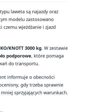
typu laweta są najazdy oraz
W tym modelu zastosowano
ki czemu wjeżdżanie i zjazd
-KO/KNOTT 3000 kg
. W zestawie
oło podporowe
, które pomaga
wań do transportu.
ent informuje o obecności
eoceniony, gdy trzeba sprawnie
mniej sprzyjających warunkach.