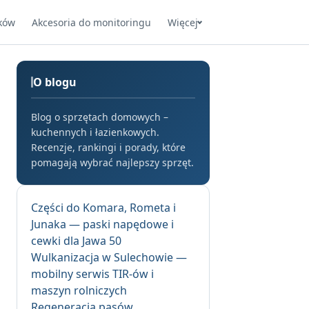
ków
Akcesoria do monitoringu
Więcej
O blogu
Blog o sprzętach domowych –
kuchennych i łazienkowych.
Recenzje, rankingi i porady, które
pomagają wybrać najlepszy sprzęt.
Części do Komara, Rometa i
Junaka — paski napędowe i
cewki dla Jawa 50
Wulkanizacja w Sulechowie —
mobilny serwis TIR-ów i
maszyn rolniczych
Regeneracja pasów