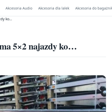
Akcesoria Audio
Akcesoria dla lalek
Akcesoria do bagażni
zdy ko…
orma 5×2 najazdy ko…