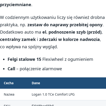
przyciemniane
.
W codziennym użytkowaniu liczy się również drobna
praktyka, np.
zestaw do naprawy przebitej opony
.
Dodatkowo auto ma
el. podnoszenie szyb (przód)
,
centralny zamek
i
zderzaki w kolorze nadwozia
,
co wpływa na spójny wygląd.
Felgi stalowe 15
Flexiwheel z ogumieniem
Call
– połączenie alarmowe
Cecha
Dane
Nazwa
Logan 1.0 TCe Comfort LPG
SKU
f2048bce55b5