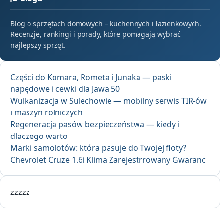
Blog o sprzętach domowych – kuchennych i łazienkowych.
Recenzje, rankingi i porady, które pomagają wybrać
najlepszy sprzęt.
Części do Komara, Rometa i Junaka — paski
napędowe i cewki dla Jawa 50
Wulkanizacja w Sulechowie — mobilny serwis TIR-ów
i maszyn rolniczych
Regeneracja pasów bezpieczeństwa — kiedy i
dlaczego warto
Marki samolotów: która pasuje do Twojej floty?
Chevrolet Cruze 1.6i Klima Zarejestrrowany Gwaranc
zzzzz