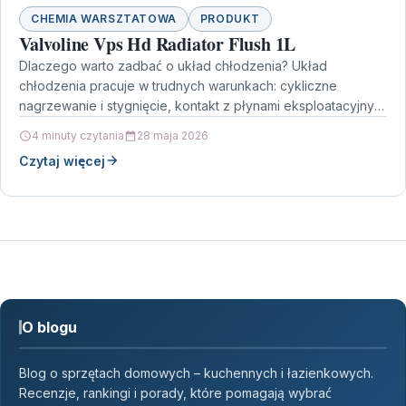
CHEMIA WARSZTATOWA
PRODUKT
Valvoline Vps Hd Radiator Flush 1L
Dlaczego warto zadbać o układ chłodzenia? Układ
chłodzenia pracuje w trudnych warunkach: cykliczne
nagrzewanie i stygnięcie, kontakt z płynami eksploatacyjnymi
oraz ryzyko powstawania osadów.…
4 minuty czytania
28 maja 2026
Czytaj więcej
O blogu
Blog o sprzętach domowych – kuchennych i łazienkowych.
Recenzje, rankingi i porady, które pomagają wybrać