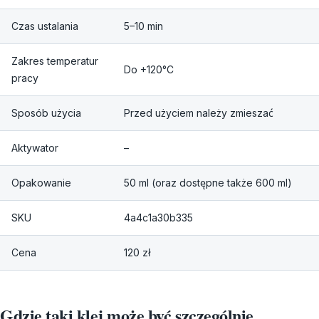
Czas ustalania
5–10 min
Zakres temperatur
Do +120°C
pracy
Sposób użycia
Przed użyciem należy zmieszać
Aktywator
–
Opakowanie
50 ml (oraz dostępne także 600 ml)
SKU
4a4c1a30b335
Cena
120 zł
Gdzie taki klej może być szczególnie