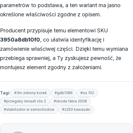
parametrów to podstawa, a ten wariant ma jasno
określone właściwości zgodne z opisem.
Producent przypisuje temu elementowi SKU
3950a8db10f0
, co ułatwia identyfikację i
zamówienie właściwej części. Dzięki temu wymiana
przebiega sprawniej, a Ty zyskujesz pewność, że
montujesz element zgodny z założeniami.
Tagi:
#3m zielony korek
#gdb1386
#os 102
#przeguby renault clio 2
#skoda fabia 2008
#stabilizator w samochodzie
#z250 kawasaki