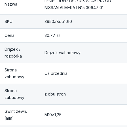
LEMFORDER ŁĄCZNIK STAB PRZÓD
Nazwa
NISSAN ALMERA I N15 30647 01
SKU
3950a8db10f0
Cena
30.77 zł
Drążek /
Drążek wahadłowy
rozpórka
Strona
Oś przednia
zabudowy
Strona
z obu stron
zabudowy
Gwint zewn.
M10x1,25
[mm]