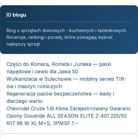
O blogu
Blog o sprzętach domowych – kuchennych i łazienkowych.
Recenzje, rankingi i porady, które pomagają wybrać
najlepszy sprzęt.
Części do Komara, Rometa i Junaka — paski
napędowe i cewki dla Jawa 50
Wulkanizacja w Sulechowie — mobilny serwis TIR-
ów i maszyn rolniczych
Regeneracja pasów bezpieczeństwa — kiedy i
dlaczego warto
Chevrolet Cruze 1.6i Klima Zarejestrrowany Gwaranc
Opony Goodride ALL SEASON ELITE Z-401 225/50
R17 98 W XL M+S, 3PMSF 1 –