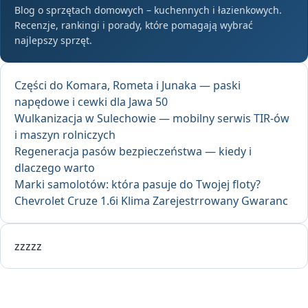
Blog o sprzętach domowych – kuchennych i łazienkowych.
Recenzje, rankingi i porady, które pomagają wybrać
najlepszy sprzęt.
Części do Komara, Rometa i Junaka — paski
napędowe i cewki dla Jawa 50
Wulkanizacja w Sulechowie — mobilny serwis TIR-ów
i maszyn rolniczych
Regeneracja pasów bezpieczeństwa — kiedy i
dlaczego warto
Marki samolotów: która pasuje do Twojej floty?
Chevrolet Cruze 1.6i Klima Zarejestrrowany Gwaranc
zzzzz