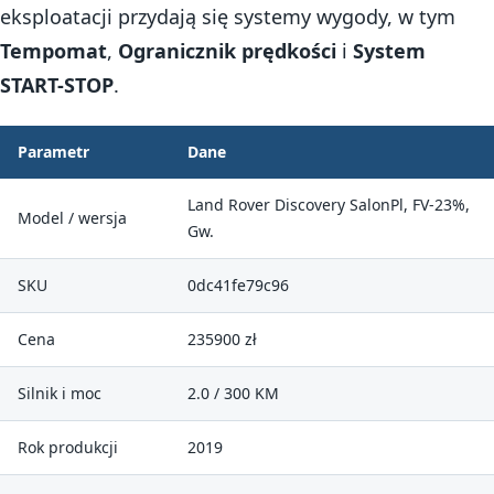
eksploatacji przydają się systemy wygody, w tym
Tempomat
,
Ogranicznik prędkości
i
System
START-STOP
.
Parametr
Dane
Land Rover Discovery SalonPl, FV-23%,
Model / wersja
Gw.
SKU
0dc41fe79c96
Cena
235900 zł
Silnik i moc
2.0 / 300 KM
Rok produkcji
2019