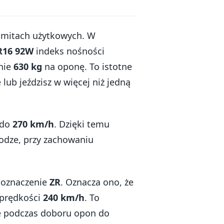
imitach użytkowych. W
R16 92W
indeks nośności
enie
630 kg
na oponę. To istotne
lub jeździsz w więcej niż jedną
 do
270 km/h
. Dzięki temu
odze, przy zachowaniu
 oznaczenie
ZR
. Oznacza ono, że
 prędkości
240 km/h
. To
e podczas doboru opon do