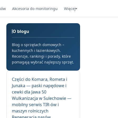
ków
Akcesoria do monitoringu
Więcej
O blogu
Blog o sprzętach domowych –
kuchennych i łazienkowych.
Recenzje, rankingi i porady, które
pomagają wybrać najlepszy sprzęt.
Części do Komara, Rometa i
Junaka — paski napędowe i
cewki dla Jawa 50
Wulkanizacja w Sulechowie —
mobilny serwis TIR-ów i
maszyn rolniczych
Regeneracja pasów