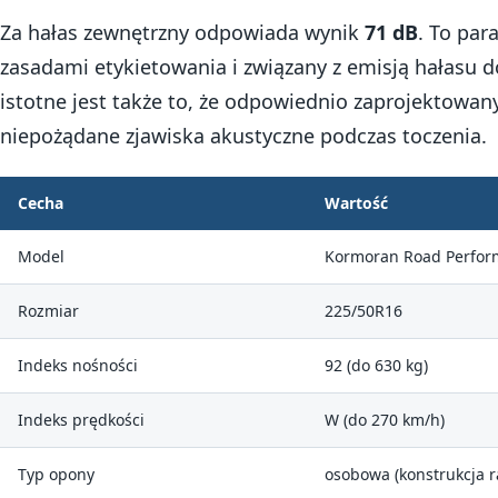
Za hałas zewnętrzny odpowiada wynik
71 dB
. To par
zasadami etykietowania i związany z emisją hałasu d
istotne jest także to, że odpowiednio zaprojektowa
niepożądane zjawiska akustyczne podczas toczenia.
Cecha
Wartość
Model
Kormoran Road Perfor
Rozmiar
225/50R16
Indeks nośności
92 (do 630 kg)
Indeks prędkości
W (do 270 km/h)
Typ opony
osobowa (konstrukcja r