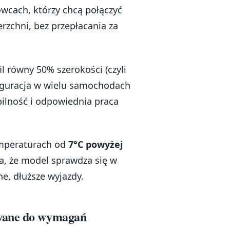
owcach, którzy chcą połączyć
rzchni, bez przepłacania za
l równy 50% szerokości (czyli
figuracja w wielu samochodach
abilność i odpowiednia praca
mperaturach od
7°C powyżej
ia, że model sprawdza się w
e, dłuższe wyjazdy.
owane do wymagań