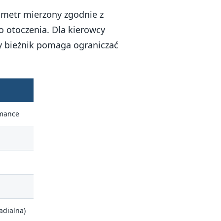
ametr mierzony zgodnie z
o otoczenia. Dla kierowcy
ny bieżnik pomaga ograniczać
mance
adialna)